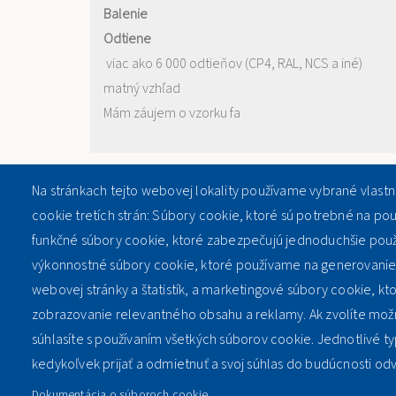
Balenie
Odtiene
viac ako 6 000 odtieňov (CP4, RAL, NCS a iné)
matný vzhľad
Mám záujem o vzorku fa
Na stránkach tejto webovej lokality používame vybrané vlast
PARTNERI
cookie tretích strán: Súbory cookie, ktoré sú potrebné na po
funkčné súbory cookie, ktoré zabezpečujú jednoduchšie použ
výkonnostné súbory cookie, ktoré používame na generovanie 
webovej stránky a štatistík, a marketingové súbory cookie, kto
zobrazovanie relevantného obsahu a reklamy. Ak zvolíte možn
súhlasíte s používaním všetkých súborov cookie. Jednotlivé 
kedykoľvek prijať a odmietnuť a svoj súhlas do budúcnosti odvo
Dokumentácia o súboroch cookie