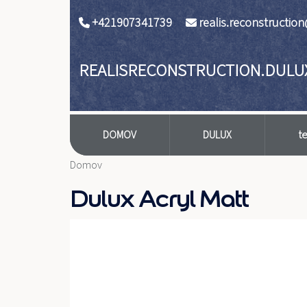
Skočiť na hlavný obsah
+421907341739
realis.reconstructi
REALISRECONSTRUCTION.DULU
DOMOV
DULUX
t
Domov
Dulux Acryl Matt