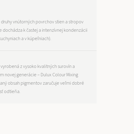
 druhy vnútorných povrchov stien a stropov
e dochádza k častej a intenzívnej kondenzácii
kuchyniach a v kúpeľniach).
vyrobená z vysoko kvalitných surovín a
m novej generácie – Dulux Colour Mixing
vaný obsah pigmentov zaručuje veľmi dobré
sť odtieňa.