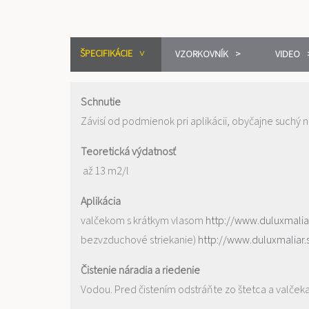
ŠPECIFIKÁCIE
VZORKOVNÍK
VIDEO
Schnutie
Závisí od podmienok pri aplikácii, obyčajne suchý 
Teoretická výdatnosť
až 13 m2/l
Aplikácia
valčekom s krátkym vlasom
http://www.duluxmaliar
bezvzduchové striekanie)
http://www.duluxmaliar.
Čistenie náradia a riedenie
Vodou. Pred čistením odstráňte zo štetca a valčeka č