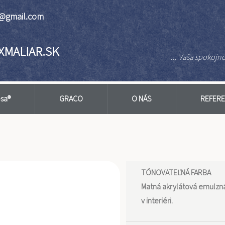
on@gmail.com
XMALIAR.SK
... Vaša spokojnos
esa®
GRACO
O NÁS
REFERE
TÓNOVATEĽNÁ FARBA
Matná akrylátová emulzná 
v interiéri.