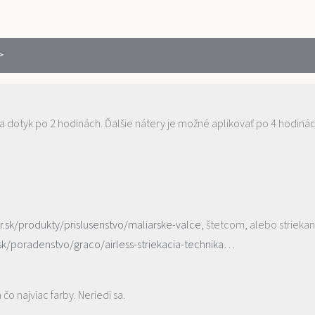
na dotyk po 2 hodinách. Ďalšie nátery je možné aplikovať po 4 hodinác
.sk/produkty/prislusenstvo/maliarske-valce
, štetcom, alebo striekan
sk/poradenstvo/graco/airless-striekacia-technika…
o najviac farby. Neriedi sa.