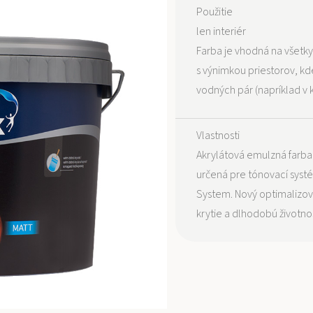
Použitie
len interiér
Farba je vhodná na všetky
s výnimkou priestorov, kd
vodných pár (napríklad v 
Vlastnosti
Akrylátová emulzná farba 
určená pre tónovací systé
System. Nový optimalizo
krytie a dlhodobú životno