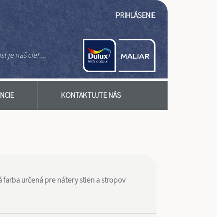
Používateľské
PRIHLÁSENIE
ť je náš cieľ ...
NCIE
KONTAKTUJTE NÁS
farba určená pre nátery stien a stropov