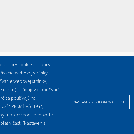
né súbory cookie a súbory
užívanie webovej stránky,
ívanie webovej stránky,
súhrnných údajov o používaní
ré sa používajú na
NASTAVENIA SÚBOROV COOKIE
osť " PRIJAŤ VŠETKY",
typy súborov cookie môžete
lať v časti "Nastavenia".